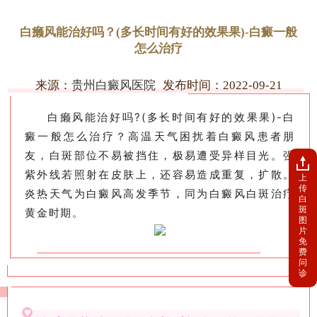
白癞风能治好吗？(多长时间有好的效果果)-白癜一般
怎么治疗
来源：
贵州白癜风医院
发布时间：2022-09-21
白癞风能治好吗?(多长时间有好的效果果)-白
癜一般怎么治疗？高温天气困扰着白癜风患者朋
友，白斑部位不易被挡住，极易遭受异样目光。强
紫外线若照射在皮肤上，还容易造成重复，扩散。
上
传
炎热天气为白癜风高发季节，同为白癜风白斑治疗
白
斑
黄金时期。
图
片
免
费
问
诊