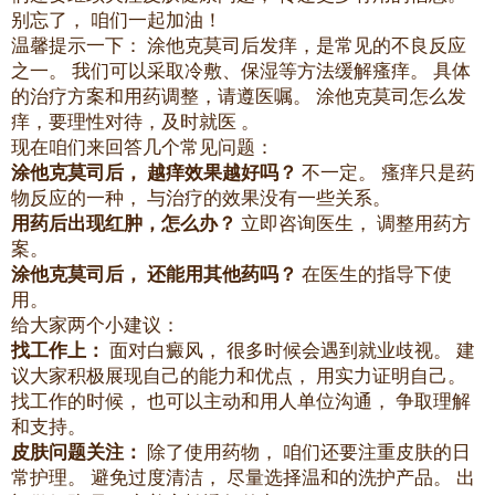
别忘了， 咱们一起加油！
温馨提示一下： 涂他克莫司后发痒，是常见的不良反应
之一。 我们可以采取冷敷、保湿等方法缓解瘙痒。 具体
的治疗方案和用药调整，请遵医嘱。 涂他克莫司怎么发
痒，要理性对待，及时就医 。
现在咱们来回答几个常见问题：
涂他克莫司后， 越痒效果越好吗？
不一定。 瘙痒只是药
物反应的一种， 与治疗的效果没有一些关系。
用药后出现红肿，怎么办？
立即咨询医生， 调整用药方
案。
涂他克莫司后， 还能用其他药吗？
在医生的指导下使
用。
给大家两个小建议：
找工作上：
面对白癜风， 很多时候会遇到就业歧视。 建
议大家积极展现自己的能力和优点， 用实力证明自己。
找工作的时候， 也可以主动和用人单位沟通， 争取理解
和支持。
皮肤问题关注：
除了使用药物， 咱们还要注重皮肤的日
常护理。 避免过度清洁， 尽量选择温和的洗护产品。 出