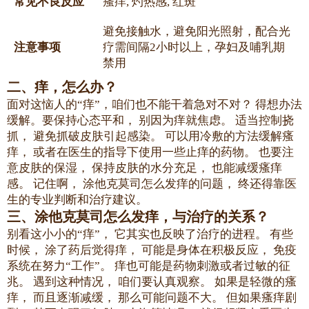
常见不良反应
瘙痒, 灼热感, 红斑
避免接触水，避免阳光照射，配合光
注意事项
疗需间隔2小时以上，孕妇及哺乳期
禁用
二、痒，怎么办？
面对这恼人的“痒”，咱们也不能干着急对不对？ 得想办法
缓解。要保持心态平和， 别因为痒就焦虑。 适当控制挠
抓， 避免抓破皮肤引起感染。 可以用冷敷的方法缓解瘙
痒， 或者在医生的指导下使用一些止痒的药物。 也要注
意皮肤的保湿， 保持皮肤的水分充足， 也能减缓瘙痒
感。 记住啊， 涂他克莫司怎么发痒的问题， 终还得靠医
生的专业判断和治疗建议。
三、涂他克莫司怎么发痒，与治疗的关系？
别看这小小的“痒”， 它其实也反映了治疗的进程。 有些
时候， 涂了药后觉得痒， 可能是身体在积极反应， 免疫
系统在努力“工作”。 痒也可能是药物刺激或者过敏的征
兆。 遇到这种情况， 咱们要认真观察。 如果是轻微的瘙
痒， 而且逐渐减缓， 那么可能问题不大。 但如果瘙痒剧