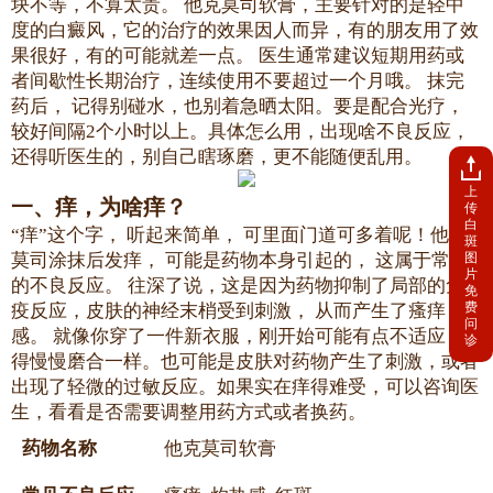
块不等，不算太贵。 他克莫司软膏，主要针对的是轻中
度的白癜风，它的治疗的效果因人而异，有的朋友用了效
果很好，有的可能就差一点。 医生通常建议短期用药或
者间歇性长期治疗，连续使用不要超过一个月哦。 抹完
药后， 记得别碰水，也别着急晒太阳。要是配合光疗，
较好间隔2个小时以上。具体怎么用，出现啥不良反应，
还得听医生的，别自己瞎琢磨，更不能随便乱用。
上
一、痒，为啥痒？
传
白
“痒”这个字， 听起来简单， 可里面门道可多着呢！他克
斑
图
莫司涂抹后发痒， 可能是药物本身引起的， 这属于常见
片
的不良反应。 往深了说，这是因为药物抑制了局部的免
免
费
疫反应，皮肤的神经末梢受到刺激， 从而产生了瘙痒
问
感。 就像你穿了一件新衣服，刚开始可能有点不适应，
诊
得慢慢磨合一样。也可能是皮肤对药物产生了刺激，或者
出现了轻微的过敏反应。如果实在痒得难受，可以咨询医
生，看看是否需要调整用药方式或者换药。
药物名称
他克莫司软膏