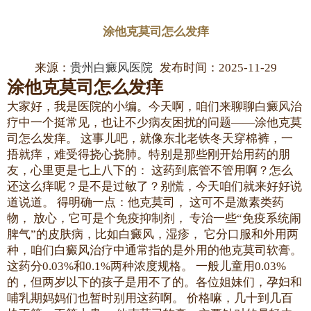
涂他克莫司怎么发痒
来源：
贵州白癜风医院
发布时间：2025-11-29
涂他克莫司怎么发痒
大家好，我是医院的小编。今天啊，咱们来聊聊白癜风治
疗中一个挺常见，也让不少病友困扰的问题——涂他克莫
司怎么发痒。 这事儿吧，就像东北老铁冬天穿棉裤，一
捂就痒，难受得挠心挠肺。特别是那些刚开始用药的朋
友，心里更是七上八下的： 这药到底管不管用啊？怎么
还这么痒呢？是不是过敏了？别慌，今天咱们就来好好说
道说道。 得明确一点：他克莫司， 这可不是激素类药
物， 放心，它可是个免疫抑制剂， 专治一些“免疫系统闹
脾气”的皮肤病，比如白癜风，湿疹， 它分口服和外用两
种，咱们白癜风治疗中通常指的是外用的他克莫司软膏。
这药分0.03%和0.1%两种浓度规格。 一般儿童用0.03%
的，但两岁以下的孩子是用不了的。各位姐妹们，孕妇和
哺乳期妈妈们也暂时别用这药啊。 价格嘛，几十到几百