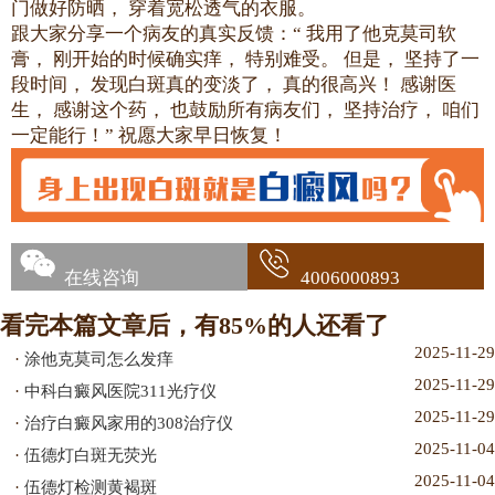
门做好防晒， 穿着宽松透气的衣服。
跟大家分享一个病友的真实反馈：“ 我用了他克莫司软
膏， 刚开始的时候确实痒， 特别难受。 但是， 坚持了一
段时间， 发现白斑真的变淡了， 真的很高兴！ 感谢医
生， 感谢这个药， 也鼓励所有病友们， 坚持治疗， 咱们
一定能行！” 祝愿大家早日恢复！
在线咨询
4006000893
看完本篇文章后，有85%的人还看了
2025-11-29
·
涂他克莫司怎么发痒
2025-11-29
·
中科白癜风医院311光疗仪
2025-11-29
·
治疗白癜风家用的308治疗仪
2025-11-04
·
伍德灯白斑无荧光
2025-11-04
·
伍德灯检测黄褐斑