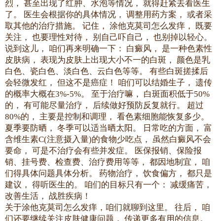
烈， 甚至出现了红肿、水泡等情况， 就得赶紧去看医生
了。 医生会根据你的具体情况， 调整用药方案， 或者采
取其他的治疗措施。 记住， 涂他克莫司怎么发痒， 既要
关注， 也要理性对待， 别自己吓自己， 也别掉以轻心。
说到这儿， 咱们再来明确一下： 白癜风， 是一种色素性
皮肤病， 表现为皮肤上出现大小不一的白斑， 颜色是乳
白色、瓷白色、淡白色、云白色等等。 有些白斑搓揉后
会轻微发红， 但这不是癌症！ 咱们可以结婚生子， 遗传
的概率大概在3%-5%。 至于治疗嘛， 白斑面积低于50%
的， 有可能尽量治疗， 后续做好预防反复就行。 超过
80%的， 主要是控制和调理， 看色素细胞能恢复多少。
夏季要防晒， 冬季可以适当晒太阳。 日常吃的方面， 富
含维生素C(注意摄入量)的食物少吃点， 虽然白癜风不会
要命， 可是不治疗会有些并发症。 医保报销、保险报
销、挂号费、检查费、治疗费用等等， 都因地制宜， 咱
们得具体问题具体分析。 药物治疗， 饮食偏方， 都只是
建议， 得听医生的。 咱们的目标只有一个： 减缓痛苦，
改善生活， 战胜疾病！
关于涂他克莫司怎么发痒，咱们就聊到这里。 往后， 咱
们还要继续关注皮肤健康问题， 传递更多有用的信息。